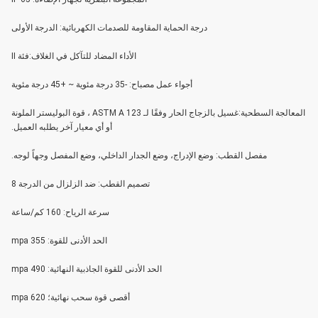
درجة الحماية المقاومة للصدمات الكهربائية: الدرجة الأولى
الأداء المضاد للتآكل في الغلاف:فئة II
أجواء عمل مصباح: -35 درجة مئوية ~ +45 درجة مئوية
المعالجة السطحية:غسيل بالزجاج الحار وفقًا لـ ASTM A 123 ، قوة البوليستر الملونة
أو أي معيار آخر يطلبه العميل.
مفصل القطب: وضع الإدراج، وضع الجدار الداخلي، وضع المفصل وجهاً لوجه.
تصميم القطب: ضد الزلزال من الدرجة 8
سرعة الرياح: 160 كم/ساعة
الحد الأدنى للقوة: 355 mpa
الحد الأدنى للقوة الجاذبية النهائية: 490 mpa
أقصى قوة سحب نهائية؛ 620 mpa