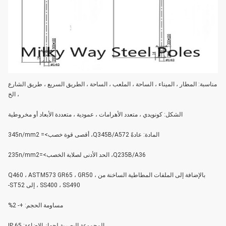
مناسبة: المطار ، الميناء ، الساحة ، الملعب ، الساحة ، الطريق السريع ، طريق الشارع
، الخ
الشكل: كونويدي ، متعدد الأهرامات ، عمودية ، متعددة الأبعاد أو مخروطية
المادة: عادةً Q345B/A572، أقصى قوة خصب>= 345n/mm2
Q235B/A36، الحد الأدنى لصلابة الخصب>=235n/mm2
بالإضافة إلى الملفات المطاطية الساخنة من Q460 ، ASTM573 GR65 ، GR50 ،
SS400 ، SS490 ، إلى ST52-
مساومة الحجم: +- 2%
المجموعة البصرية لجهاز الإضاءة: IP 65