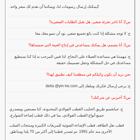
2يمكنك إرسال رسومات لنا، ويمكننا أن نقدم لك سعر واحد.
س2: أنا تاجر تجزئة صغير، هل تقبل الطلبات الصغيرة؟
ج: لا توجد مشكلة إذا كنت بائع تجميع صغير، نود أن ننمو معك معا.
س3: أنا مصمم، هل يمكنك مساعدتي في إنتاج العينة التي صممناها؟
ج: مهمتنا هي مساعدة العملاء على النجاح. لذا فمن المرحب به إذا كنا نستطيع
مساعدتك في حل المشكلة وجعل تصميمك حقيقة.
نحن نريد أن نكون وكيلكم في منطقتنا كيف تطبيق لهذا؟
ج: يرجى إرسال فكرتك وملفك إلى delia @yin-he.com
س5: أخبرني عن شركتك؟
ج: جيانغسو طريق الحليب القطب الفولاذي المحدودة، كنا مصنعين ومصدري
جميع أنواع القطب الفولاذي، بما في ذلك قطب إضاءة الشوارع،
قطب نقل الطاقة، قطب الإضاءة الضوئية للمربعات الكبيرة ومنتجات الصلب
الأخرى منذ عام 1991. تم تصدير قطبنا إلى أكثر من 70 بلدا ومناطق.