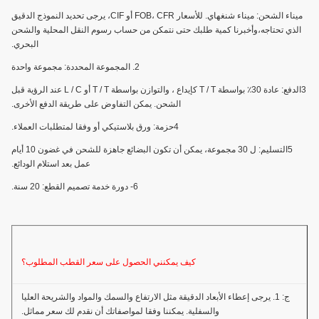
ميناء الشحن: ميناء شنغهاي. للأسعار FOB، CFR أو CIF، يرجى تحديد النموذج الدقيق
الذي تحتاجه،وأخبرنا كمية طلبك حتى نتمكن من حساب رسوم النقل المحلية والشحن
البحري.
2. المجموعة المحددة: مجموعة واحدة
3الدفع: عادة 30٪ بواسطة T / T كإيداع ، والتوازن بواسطة T / T أو L / C عند الرؤية قبل
الشحن. يمكن التفاوض على طريقة الدفع الأخرى.
4حزمة: ورق بلاستيكي أو وفقا لمتطلبات العملاء.
5التسليم: ل 30 مجموعة، يمكن أن تكون البضائع جاهزة للشحن في غضون 10 أيام
عمل بعد استلام الودائع.
6- دورة خدمة تصميم القطع: 20 سنة.
كيف يمكنني الحصول على سعر القطب المطلوب؟
ج: 1. يرجى إعطاء الأبعاد الدقيقة مثل الارتفاع والسمك والمواد والشريحة العليا
والسفلية. يمكننا وفقا لمواصفاتك أن نقدم لك سعر مماثل.