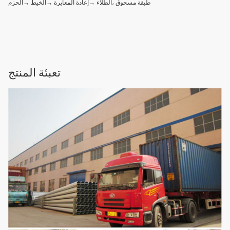
طبقة مسحوق ،الطلاء →إعادة المعايرة →الخيط →الحزم
تعبئة المنتج