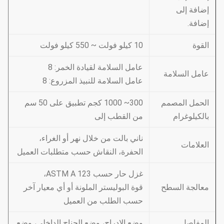
إضافة إلى
إضافة.
القوة
10 كيلو فولت ~ 550 كيلو فولت
عامل السلامة لقيادة الخمر: 8
عامل السلامة
عامل السلامة للنبيذ المزروع: 8
الحمل المصمم
300~ 1000 كجم تطبيق على 50 سم
بالكيلوغرام
من القطب إلى
ناني بالت من خلال نهر أو الغراء،
العلامات
الحفرة، النقاش حسب متطلبات العميل
غزل حار حسب ASTM A 123،
معالجة السطح
قوة البوليستر الملونة أو أي معيار آخر
حسب الطلب من العميل
المفاصل
وضع الإدراج، وضع الجناح الداخلي، وضع