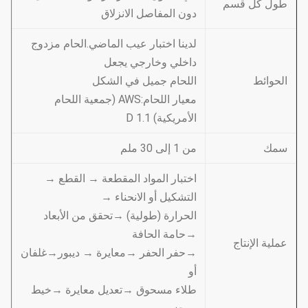
طول كل قسم
دون المفاصل الانزلاق
لدينا اختبار عيب الماضي.الحام مزدوج
داخلي وخارجي يجعل
الحوائط
اللحام جميل في الشكل
معيار اللحام:AWS (جمعية اللحام
الأمريكية) D 1.1
سمك
من 1 إلى 30 ملم
اختبار المواد المقطعة → القطع →
التشكيل أو الانحناء →
الحرارة (طولية) →تحقق من الأبعاد
→حامة الحافة
عملية الإنتاج
→حفر الحفر →معايرة → ديبور→غلفان
أو
طلاء مسحوق →تعديل معايرة →خيط