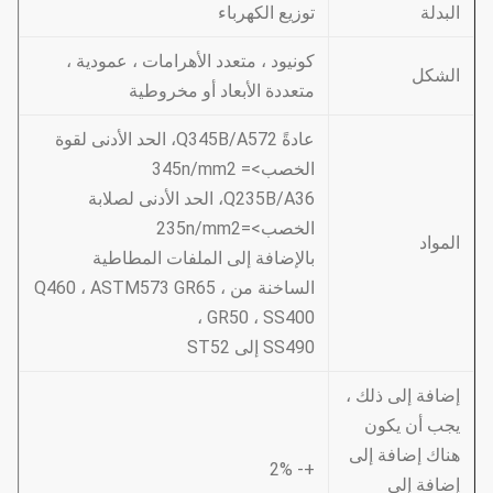
البدلة
توزيع الكهرباء
كونيود ، متعدد الأهرامات ، عمودية ،
الشكل
متعددة الأبعاد أو مخروطية
عادةً Q345B/A572، الحد الأدنى لقوة
الخصب>= 345n/mm2
Q235B/A36، الحد الأدنى لصلابة
الخصب>=235n/mm2
المواد
بالإضافة إلى الملفات المطاطية
الساخنة من Q460 ، ASTM573 GR65 ،
GR50 ، SS400 ،
SS490 إلى ST52
إضافة إلى ذلك ،
يجب أن يكون
هناك إضافة إلى
+- 2%
إضافة إلى