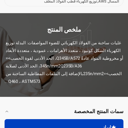
المسال AWS,توزيع الكهرباء قطب الفولاذ المغلف
ملخص المنتج
غليات ساخنة من الفولاذ الكهربائي للضوء المواصفات: البدلة توزيع 
الكهرباء الشكل كونيود ، متعدد الأهرامات ، عمودية ، متعددة الأبعاد 
أو مخروطية المواد عادةً Q345B/A572، الحد الأدنى لقوة الخصب>= 
345n/mm2Q235B/A36، الحد الأدنى لصلابة 
الخصب>=235n/mm2بالإضافة إلى الملفات المطاطية الساخنة من 
Q460 ، ASTM573 ...
سمات المنتج المخصصة
إبراز