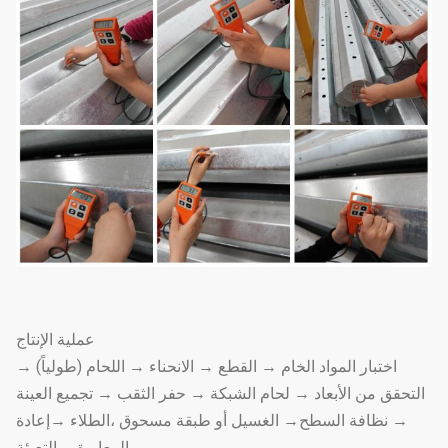
عملية الإنتاج
اختبار المواد الخام → القطع → الانحناء → اللحام (طولياً) →
التحقق من الأبعاد → لحام الشبكة → حفر الثقب → تجميع العينة
→ نظافة السطح→ الغسيل أو طبقة مسحوق ،الطلاء →إعادة
المعايرة →التعبئة