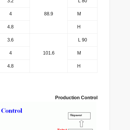
3.2
80 L
4
88.9
M
4.8
H
3.6
90 L
4
101.6
M
4.8
H
Production Control