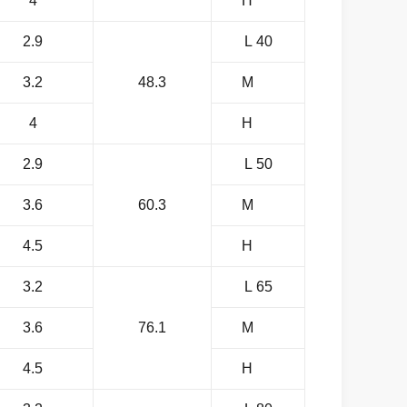
4
H
2.9
40 L
3.2
48.3
M
4
H
2.9
50 L
3.6
60.3
M
4.5
H
3.2
65 L
3.6
76.1
M
4.5
H