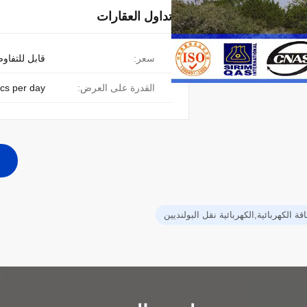
تداول العقارات
سعر:
قابل للتفاو
القدرة على العرض:
cs per day
ة الكهربائية,الكهربائية نقل البولنديين