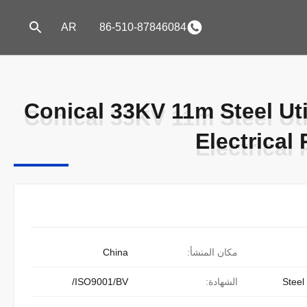
AR
86-510-87846084
Conical 33KV 11m Steel Uti
Conical 33KV 11m Steel Uti
Electrical
Electrical
مكان المنشأ:
China
Steel 
الشهادة:
ISO9001/BV/