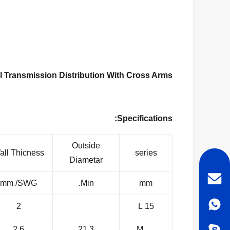
al Transmission Distribution With Cross Arms
Specifications:
Outside
all Thicness
series
Diametar
mm /SWG
Min.
mm
2
15 L
2.6
21.3
M