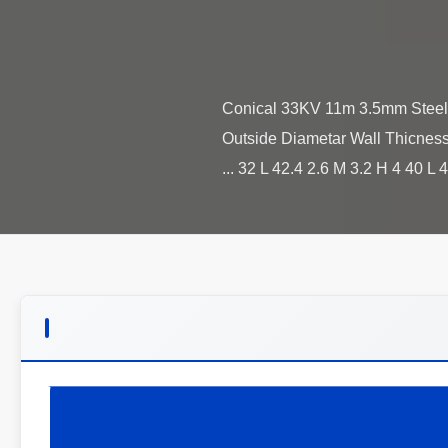
Conical 33KV 11m 3.5mm Steel Ut
Outside Diametar Wall Thicness
32 L 42.4 2.6 M 3.2 H 4 40 L 48.