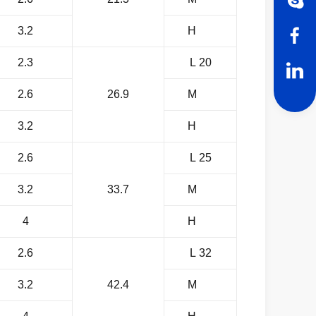
3.2
H
2.3
20 L
2.6
26.9
M
3.2
H
2.6
25 L
3.2
33.7
M
4
H
2.6
32 L
3.2
42.4
M