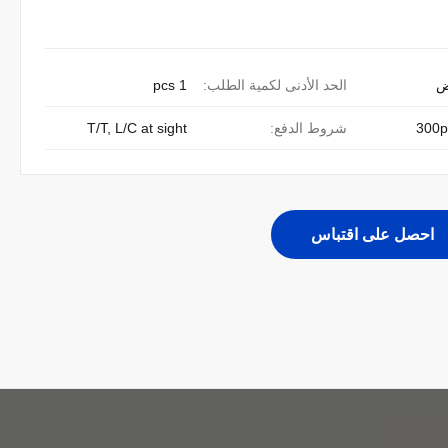
ض
الحد الأدنى لكمية الطلب:
1 pcs
300p
شروط الدفع:
T/T, L/C at sight
احصل على اقتباس