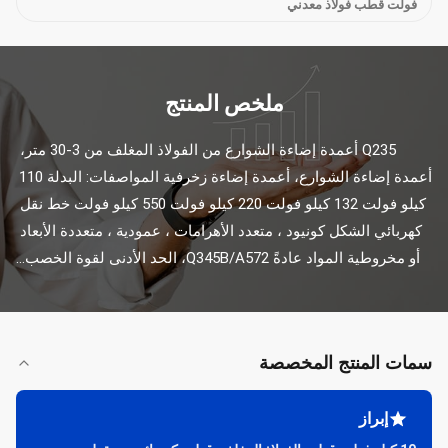
فولت قطب فولاذ معدني
ملخص المنتج
Q235 أعمدة إضاءة الشوارع من الفولاذ المغلف من 3-30 متر، 
أعمدة إضاءة الشوارع، أعمدة إضاءة زخرفية المواصفات: البدلة 110 
كيلو فولت 132 كيلو فولت 220 كيلو فولت 550 كيلو فولت خط نقل 
كهربائي الشكل كونيود ، متعدد الأهرامات ، عمودية ، متعددة الأبعاد 
أو مخروطية المواد عادةً Q345B/A572، الحد الأدنى لقوة الخصب...
سمات المنتج المخصصة
إبراز