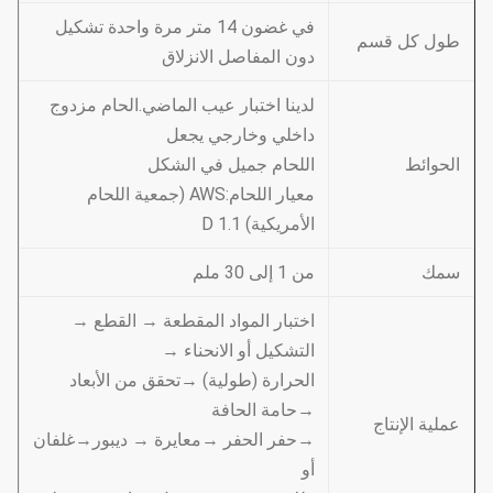
في غضون 14 متر مرة واحدة تشكيل
طول كل قسم
دون المفاصل الانزلاق
لدينا اختبار عيب الماضي.الحام مزدوج
داخلي وخارجي يجعل
الحوائط
اللحام جميل في الشكل
معيار اللحام:AWS (جمعية اللحام
الأمريكية) D 1.1
سمك
من 1 إلى 30 ملم
اختبار المواد المقطعة → القطع →
التشكيل أو الانحناء →
الحرارة (طولية) →تحقق من الأبعاد
→حامة الحافة
عملية الإنتاج
→حفر الحفر →معايرة → ديبور→غلفان
أو