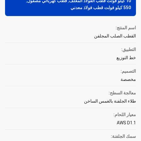
10 كيلو فولت قطب الفولاذ المغلف
,
قطب كهربائي مصقول
,
550 كيلو فولت قطب فولاذ معدني
اسم المنتج:
القطب الصلب المجلفن
التطبيق:
خط التوزيع
التصميم:
مخصصة
معالجة السطح:
طلاء الجلفنة بالغمس الساخن
معيار اللحام:
AWS D1.1
سمك الجلفنة: