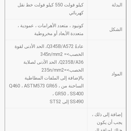
البدلة
كيلو فولت 550 كيلو فولت خط نقل
كهربائي
كونيود ، متعدد الأهرامات ، عمودية ،
الشكل
متعددة الأبعاد أو مخروطية
عادةً Q345B/A572، الحد الأدنى لقوة
الخصب>= 345n/mm2
Q235B/A36، الحد الأدنى لصلابة
الخصب>=235n/mm2
المواد
بالإضافة إلى الملفات المطاطية
الساخنة من Q460 ، ASTM573 GR65 ،
GR50 ، SS400 ،
SS490 إلى ST52
إضافة إلى ذلك ،
يجب أن يكون
هناك إضافة إلى