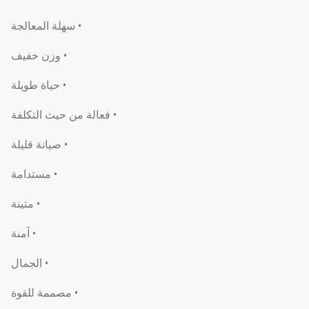
• سهلة المعالجة
• وزن خفيف
• حياة طويلة
• فعالة من حيث التكلفة
• صيانة قليلة
• مستدامة
• متينة
• آمنة
• الجمال
• مصممة للقوة