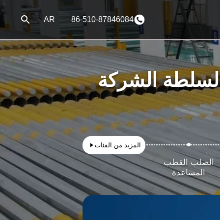
AR
86-510-87846084
لسلطة الشركة
المزيد من الفئات
الصلب القطب
المساعدة