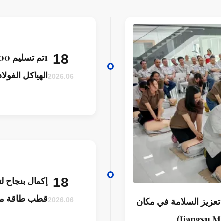
18
2026.06
كيلو فولت في 
مؤخراً
18
إكمال بنجاح 
قطب طاقة من
تعزيز السلامة في مكان
2026.06
بقوة