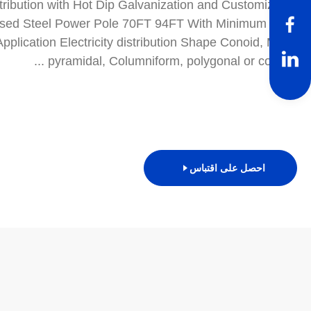
stribution with Hot Dip Galvanization and Customizable
ised Steel Power Pole 70FT 94FT With Minimum Yield
plication Electricity distribution Shape Conoid, Multi-
pyramidal, Columniform, polygonal or conical ...
احصل على اقتباس