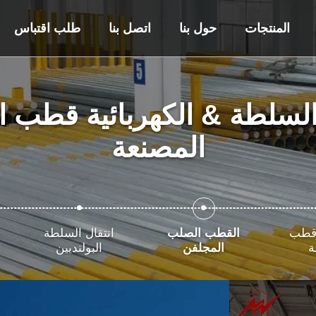
المنتجات
حول بنا
اتصل بنا
طلب اقتباس
لسلطة & الكهربائية قطب ا
المصنعة
 قطب
القطب الصلب
انتقال السلطة
ة
المجلفن
البولنديين