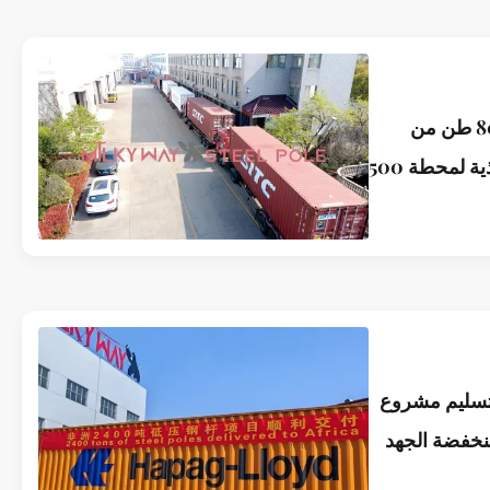
1تم تسليم 800 طن من
الهياكل الفولاذية لمحطة 500
الفلبين بنجاح
لتسليم مشروع
خفضة الجهد
 2400 طن إلى أفريقيا،