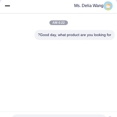
السرية معهم، واتخاذ ضوابط سلطة مختلفة اعتمادًا على
Ms. Delia Wang
المنصب، ومراقبة عملياتهم.
حماية القاصرين
4:22 AM
نولي أهمية لحماية المعلومات الشخصية للقاصرين. إذا كنت
قاصرًا، نقترح عليك أن تطلب من ولي أمرك قراءة سياسة
Good day, what product are you looking for?
الخصوصية هذه بعناية واستخدام خدماتنا أو تزويدنا
بالمعلومات على أساس الحصول على موافقة ولي أمرك.
منزل
المنتجات
حول بنا
جولة في المعمل
ضبط الجودة
اتصل بنا
طلب اقتباس
Tel: 86-510-87846084
E-mail: delia@yin-he.com