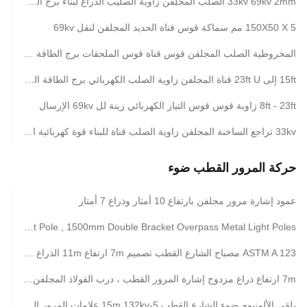
33kv 69kv 2mm الصلب المجلفن زاوية الصليب الذراع لبناء برج الطاقة الكهربائية
150X50 X 5 مم سماكة قوس قناة الحديد المجلفن لنقل 69kv
المخروطية الصلب المجلفن قوس قناة قوس الملحقات برج الطاقة الكهربائية
15ft إلى 23ft U قناة المجلفن زاوية الصلب الكهربائي برج الطاقة الترباس زينة
8ft - 23ft زاوية قوس قوس التيار الكهربائي زينة لل 69kv الإرسال
33kv تراجع الساخنة المجلفن زاوية الصلب قناة للبناء قوة كهربائية البناء
حركة المرور القطب ضوء
عمود إشارة مرور مجلفن بارتفاع 10 أمتار وذراع 7 أمتار
3m Expressway Traffic Light Pole , 1500mm Double Bracket Overpass Metal Light Poles
ASTM A 123 مصباح الشارع القطب تصميم 7m ارتفاع 11m الذراع تراجع الساخنة المجلفن
7m ارتفاع ذراع مزدوج إشارة المرور القطب ، درب الفولاذ المجلفن درب مع الإشارة
يلقي الألمنيوم ضوء الشارع القطب 5-15m 132kv علامات المرور التحكم مخصصة اللون