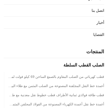
اتصل بنا
أخبار
القضايا
المنتجات
الصلب القطب السلطة
قطب كهربائي من الصلب المقاوم بالصمغ الساخن 69 كيلو فولت لمشاريع خدمات خطوط النقل في الفلبين
أعمدة خط النقل المجلفنة المصنوعة من الصلب المثمن مع طلاء البيتومين متوفرة بأطوال 35ft و45ft و50ft و55ft و60ft و65ft و70ft و90ft
قطب طاقة فولاذي ثمانية الأطراف قطب خطوط نقل معدنية مع طلاء البتومين متوفر في أطوال 35ft 45ft 50ft 55ft 60ft 65ft و 70ft
أعمدة خط نقل أعمدة الكهرباء المصنوعة من الفولاذ المجلفن المثمن مع طلاء البيتومين متوفرة بأطوال متعددة من 35 قدمًا إلى 90 قدمًا