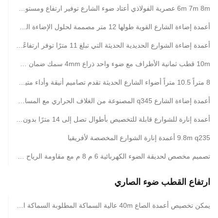
6m 7m 8m عصرية الفولاذي أعتاد ضوء الشارع توفير ارتفاع ومستوى مثالي للإضاءة الفعالة في شوارع المدينة والمساحات العامة
أعمدة إضاءة الشارع القوية طولها 12 متر مصممة لحلول الإضاءة الحضرية والسكنية في الهواء الطلق
أعمدة إضاءة الشوارع الحديدية الحديثة التي تبلغ 11 مترًا توفر ارتفاعًا واستقرارًا مثاليًا لإضاءة فعالة في شوارع المدن والمساحات العامة
10m قطب ثمانية الأطراف مع ضوء واحد ذراع 4mm سمك ضمان حلول الإضاءة الخارجية
8 متراً 10.5 متراً أضواء الشارع الحديثة تقدم تصاميم أنيقة وأداء متين مناسبة للشوارع الحضرية والمنتزهات والمناطق التجارية
أعمدة إضاءة الشارع q345 المصنوعة من الغلاف الحراري مع المسامير الراسخة m12 و +- 2٪ تحمل الأبعاد لإضاءة مركز التسوق
أعمدة إنارة للشوارع قابلة للتخصيص بأطوال تصل إلى 14 مترًا بدون وصلة منزلقة وخيارات متعددة من النوع المثبت أو المزروع
9.8m q235 أعمدة إنارة الشوارع المخصصة لأفريقيا
تصميم مخصص لحديقة الضوء الكهربائية 6 م 8 م مع مقاومة الرياح 35 م / ث
ارتفاع القطب ضوء الصاري
يمكن تخصيص أعمدة الصاع 40m عالية السماكة المطلوبة السماكة القطاع الفردي الطول والشكل لأفضل أداء