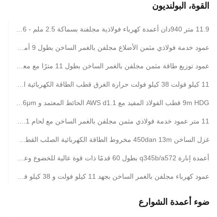
القوة، البولنديون
11.9 متر 940دان أعمدة كهرباء فولاذية مجلفنة بسماكة 2.5 ملم - 16 ملم لنقل الطاقة الكهربائية طويل الأمد
عمود خدمة فولاذي مثمن الأضلاع مجلفن بالغمر الساخن بطول 9 أمتار مع لحام AWS d1.1 و 86 ميكرومتر من الجلفنة
عمود توزيع طاقة مثمن مجلفن بالغمر الساخن بطول 11 مترًا مع معيار اللحام AWS d1.1
11 كيلو فولت 38 كيلو فولت حرارة الغرق قطب الطاقة الكهربائية المسالك قطب المرافق الكهربائية الثمانية الأطراف المسالك
9m HDG قطب الفولاذ المفيد مع AWS d1.1 الحائط المعتمد و 86μm طبقة الزنك
11 متر عمود خدمة فولاذي مثمن مجلفن بالغمر الساخن مع لحام AWS d1.1 و 86 ميكرومتر جلفنة
غزل الساخن 450dan 13m مخروط الطاقة الكهربائية الصلب القطب المفيد ل 10 كيلو فولت 550 كيلو فولت الطاقة والمواد والتصميم
أعمدة إنارة q345b/a572 بطول 60 قدمًا ذات قوة عالية للخضوع وعامل أمان 8 لأسلاك التوصيل والتأريض
عمود كهرباء مجلفن بالغمر الساخن بجهد 11 كيلو فولت و 38 كيلو فولت مع شهادة ISO 9001 وتصنيف IP 65 لسرعة رياح عالية تبلغ 160 كم/ساعة
ضوء أعمدة الشوارع