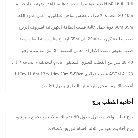
50ft 60ft 70ft قاعدة ضوئية ذات عمود عالية قاعدة ضوئية خارجية مغلفة لنقل 69kv
20-40m متعددة الأطراف غطس ساخن غلفانيزيد أعلى عمود القطب للضوء مع نظام الرفع
30m 35m قوة حمل عالية قطب الطاقة الكهربائية لظروف الرياح
قطب طاقة كهربائية 20m إلى 55m ارتفاع مناسب لتطبيقات مختلفة معتمدة ISO 9001
قطب ضوئي متعدد الأطراف عالي الصعود 34 مترًا مع نظام رفع
25-40 متر من القطب العلوي المصقول gr65 للحديقة / الساحة / الشارع / الملعب
ASTM A 123 قطب فولاذي 10m 11.8m 13m 14m 20m 5-50kn للبناء
أعمدة الإنارة المخروطية عالية الصاري بطول 80 مترًا
أحادية القطب برج
برج قطب واحد مصقول بطول 90 قدم للاتصالات مع تجميع سريع وبناء الصلب المحلي
برج أحاديث نقية من ثلاثة أقسام لتوزيع الاتصالات