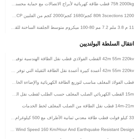
75ft 2000kg قطب طاقة كهربائية لأبراج الاتصالات مع حماية محسنة من الطقس
80ft 3scections 1200 كجم/1680 كجم/2000 كجم من الفلبين NGCP عمود الأعمدة الصلب الكهربائية القياسية
11 م 3.8 ملم 7.2 مم 80-100 ميكروم متوسط ​​الجلفنة الساخنة للقطب الفولاذ المجلفن متين
انتقال السلطة البولنديين
42m 55m 220kv القطب الفولاذي قطب نقل الطاقة الهندسية توفير الدعم الأمثل للموصلات الكهربائية والمعزولات في توزيع الطاقة
42m 55m 220kv أعمدة كبيرة أعمدة نقل الطاقة الثقيلة التي توفر استقرارًا وأمانًا متفوقًا لمشاريع البنية التحتية لنقل الكهرباء
قطب الفولاذ المغلف مناسب لتوزيع الطاقة الكهربائية والإضاءة الخارجية مع خيارات شكل متعددة ومواد الفولاذ
15m القطب الكهربائي الصلب المغلف حسب الطلب لقطب نقل الطاقة مع وسمك مخصص
14m-21m قطب نقل الطاقة من الصلب المغلف لخط الخدمات
33 كيلو فولت قطب طاقة معدني ثمانية الأطراف مع 500 كيلوغرام من الحمل المصمم وسرعة الرياح 160 كم / ساعة مقاوم للزلازل
10.5m 138kv Hot Dip Galvanized Steel Power Pole For Transmission Line With Wind Speed 160 Km/Hour And Earthquake Resistant Design