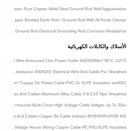
High Precision Pure Copper Weld Steel Ground Rod Well Agglutination
Tensile Strength Copper Bonded Earth Rod / Ground Rod With All Kinds Clamps
Solid Copper Ground Rod Electrical Grounding Rod Corrosion Resistance
الأسلاك والكابلات الكهربائية
XLPE Insulated Steel Wire Armoured 11kv Power Cable 400/500Mm² 90°C 110°C
Fire Resistance 300/500v Electrical Wire And Cable Pvc Sheathed
220kv 300 mm² Copper Dc Power Cable PVC Or XLPE Insulation iso9001
SWA Electrical Wires And Cables Aluminum Alloy Cable 0.6/1/10 Xlpe Sheathed
Steel Wire Armoured Multi Cores High Voltage Cable Voltges Up To 35kv
450 Electrical Wires And Cables Copper Bv Cable Indoaor BV/BVR/RV/RVB
0.3kv-35kv Medium Voltage House Wiring Copper Cable PE.PVC/XLPE Insulated