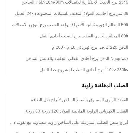
q345 برج الحديد الاحتكارية للاتصالات 18m-30m غليان الساخن
36 متر برج أحاديث الفولاذ المغلف للشبكات المحمولة 24kn الحمل
50ft المعالم الزيتية ثمانية الأطراف واحد القطب برج لتوزيع الاتصالات
80ft المجلفن أحادي القطب برج الصلب أحادي النقل
الدفن 220 ك.ف. برج كهربائي 10 م - 200 م
دعم Ngcp الدفن برج أحادي القطب الجلفنة بالغمس الساخن
110kv 230kv برج أحادي القطب لمشروع خط النقل
الصلب المغلفنة زاوية
الفولاذ الزاوي المسبوق بالصمغ الساخن لأبراج نقل الطاقة
القطب الكهربائي الزاوية الملحمة الفولاذ 120 درجة 60 درجة
أبراج سفن الصلب المدرفلة على الساخن زاوية متساوية مع ثقوب s275jr