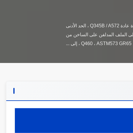
دعوى ل توزيع الاتصالات شكل مخروطي ، متعدد الهرم ، عمودي ، متعدد الأضلاع أو مخروطي الشكل مادة عادة Q345B / A572 ، الحد الأدنى
2 Q235B / A36 ، مقاومة الخضوع الدنيا> = 235 ن / مم 2 بالإضافة إلى الملف المدلفن على الساخن من
Q460 ، ASTM573 G ، إلى ...