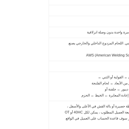
ضي. اللحام المزدوج الداخلي والخارجي يصنع
← القولبة أو الثني ←
من الأبعاد ← لحام الفلنجة
بور ← جلفنة أو
إعادة المعايرة ← الخيط ← الحزم
ة حصيرة أو بالة القش في الأعلى والأسفل ،
لعميل المطلوب ، يمكن لكل 40HC أو OT
ر سوف قاعدة الحساب على العميل في الواقع