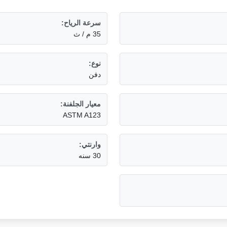
سرعة الرياح:
35 م / ث
نوع:
دفن
معيار الجلفنة:
ASTM A123
وارنتي:
30 سنه