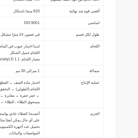
أقصى قوة شد نهائية
620 ميجا باسكال
اساسي
ISO 9001
طول لكل قسم
في غضون 14 مترًا تتشكل مرة واحدة بدون وصلة انزلاقية
اللحام
لدينا اختبار عيوب في الما
اللحام جميل الشكل
معيار اللحام: AWS (American Welding Society) D 1.1
سماكة
1 مم إلى 30 مم
عملية الإنتاج
اختبار مادة الصف ← القطع 
اللحام (الطولي) ← التحقق 
← حفر حفرة ← معايرة ← دي
مسحوق الطلاء ، الطلاء ← 
الحزم
أعمدةنا كغطاء عادي بواسط
على أي حال يمكن أيضًا متابعة ا
تحميل عدد أجهزة الكمبيوت
المواصفات والبيانات