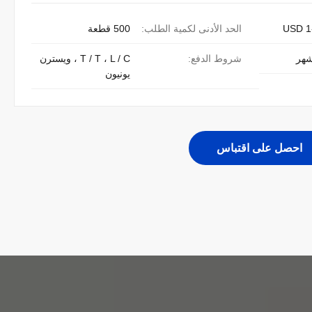
USD 1
الحد الأدنى لكمية الطلب:
500 قطعة
شروط الدفع:
T / T ، L / C ، ويسترن
يونيون
احصل على اقتباس