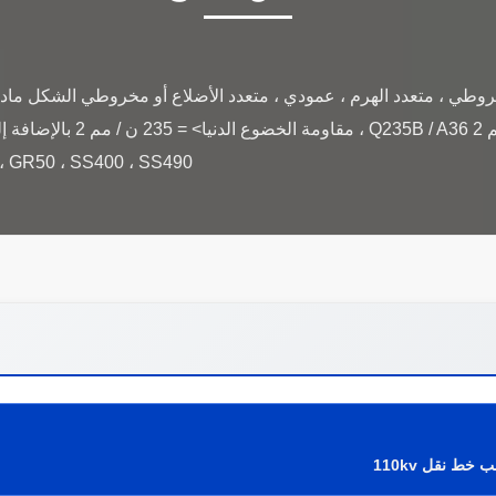
لمقاومة الخضوع> = 345 ن / مم 
R65 ، GR50 ، SS400 ، SS490
خط نقل 110kv