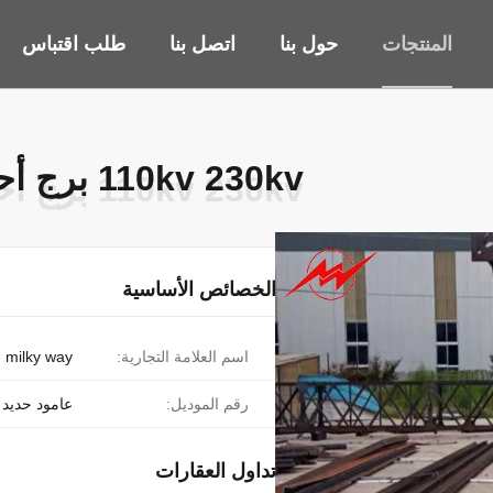
المنتجات
حول بنا
اتصل بنا
طلب اقتباس
110kv 230kv برج أحادي القطب لمشروع خط النقل
110kv 230kv برج أحادي القطب لمشروع خط النقل
الخصائص الأساسية
اسم العلامة التجارية:
milky way
رقم الموديل:
عامود حديد
تداول العقارات