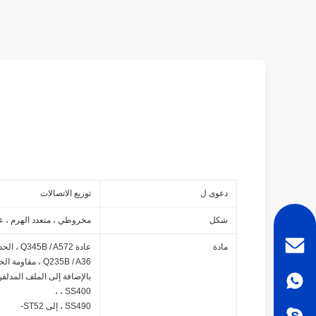
دعوى ل
توزيع الاتصالات
شكل
مخروطي ، متعدد الهرم ، ع
مادة
عادة Q345B / A572 ، الحد الأدنى لمقاومة الخضوع> = 345 ن / مم 2
Q235B / A36 ، مقاومة الخضوع الدنيا> = 235 ن / مم 2
، SS400 ،
SS490 ، إلى ST52-