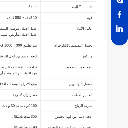
Torlance البعد
+ - 2٪
قوة
10 ك.ف ~ 550 ك.ف.
عامل الأمان
عامل الأمان لتوصيل النبيذ: 8
عامل الأمان لتأريض النبيذ: 8
تحميل التصميم بالكيلوجرام
يتم تطبيق 300 ~ 1000 كجم على 50 سم من القطب إلى القطب
ماركس
لوحة الاسم من خلال البرشا
المعالجة السطحية
تراجع الساخنة المجلفن بعد ASTM A 123 
قوة البوليستر الملونة أو أ
مفصل البولنديين
وضع الإدراج ، وضع الحافة ا
تصميم القطب
ضد زلزال 8 درجة
سرعة الرياح
160 كم / ساعة.30 م / ث
الحد الأدنى من قوة الخضوع
355 ميجا باسكال
الحد الأدنى من قوة الشد القصوى
490 ميجا باسكال