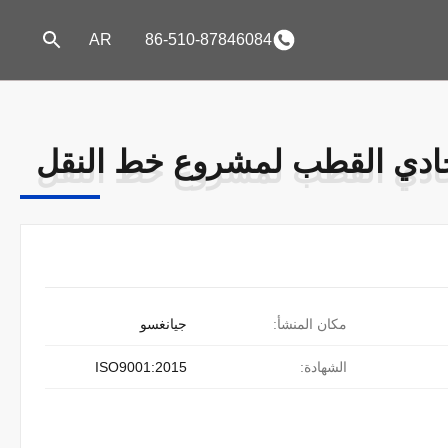
AR
86-510-87846084
مكان المنشأ:
جيانغسو
الشهادة:
ISO9001:2015