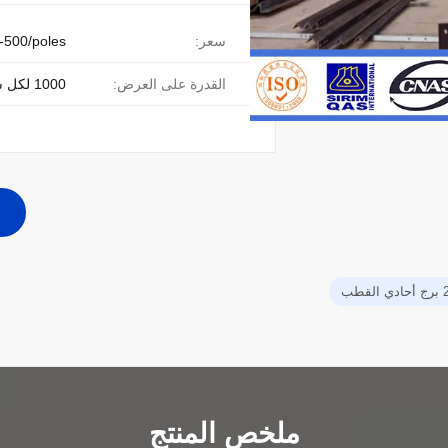
سعر:
-500/poles
القدرة على العرض:
1000 لكل شهر
قطب
ملخص المنتج