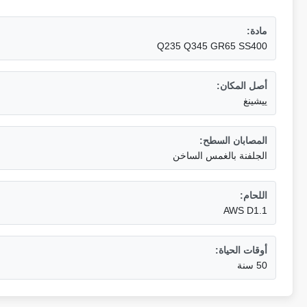
مادة:
Q235 Q345 GR65 SS400
أصل المكان:
ييشينغ
المصابان السطح:
الجلفنة بالغمس الساخن
اللحام:
AWS D1.1
أوقات الحياة:
50 سنة