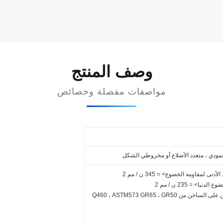
وصف المنتج
مواصفات مفصلة وخصائص
مودي ، متعدد الأضلاع أو مخروطي الشكل
بالإضافة إلى الملف المدلفن على الساخن من Q460 ، ASTM573 GR65 ، GR50