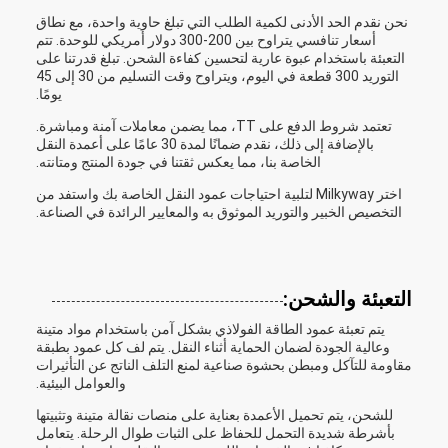
نحن نقدم الحد الأدنى لكمية الطلب التي تبلغ حاوية واحدة، مع نطاق
أسعار تنافسي يتراوح بين 200-300 دولار أمريكي للوحدة. تتم
التعبئة باستخدام عبوة عارية لتحسين كفاءة الشحن. تبلغ قدرتنا على
التوريد 300 قطعة في اليوم، ويتراوح وقت التسليم من 30 إلى 45
يومًا.
تعتمد شروط الدفع على TT، مما يضمن معاملات آمنة ومباشرة.
بالإضافة إلى ذلك، نقدم ضمانًا لمدة 30 عامًا على أعمدة النقل
الخاصة بنا، مما يعكس ثقتنا في جودة المنتج ومتانته.
اختر Milkyway لتلبية احتياجات عمود النقل الخاصة بك واستفد من
التخصيص الخبير والتوريد الموثوق به والمعايير الرائدة في الصناعة.
التعبئة والشحن:
يتم تعبئة عمود الطاقة الفولاذي بشكل آمن باستخدام مواد متينة
وعالية الجودة لضمان الحماية أثناء النقل. يتم لف كل عمود بطبقة
مقاومة للتآكل ومبطن بحشوة صناعية لمنع التلف الناتج عن التأثيرات
والعوامل البيئية.
للشحن، يتم تحميل الأعمدة بعناية على منصات نقالة متينة وتثبيتها
بأشرطة شديدة التحمل للحفاظ على الثبات طوال الرحلة. يتعامل