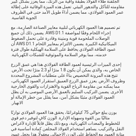
الجلفنة طلاء الفولاذ بطبقة واقية من الزنك، مما يعزز بشكل كبير
مقاومته للتآكل والتدهور البيئي. تعمل هذه الميزة الوقائية على إطالة
عمر العمود الفولاذي، مما يضمن أداءً طويل الأمد حتى في الظروف
الجوية القاسية.
تم تصميم هذا العمود الكهربائي لتلبية معايير الصناعة الصارمة، مع
إجراء اللحام وفقًا لمواصفة AWS D1.1. يضمن ذلك أن جميع
الوصلات الملحومة قوية ومتينة وقادرة على تحمل الضغوط
الميكانيكية الكبيرة. يضمن الالتزام بمعايير اللحام AWS D1.1 أن
عمود الطاقة الفولاذي يحافظ على السلامة الهيكلية طوال فترة
خدمته، مما يوفر السلامة والموثوقية للشبكات الكهربائية.
إحدى الميزات الرئيسية لعمود الطاقة الفولاذي هذا هي عمق الزرع
الخاص به، والذي يمكن أن يكون 1.8 مترًا أو 2.3 مترًا تحت الأرض.
تتيح هذه المرونة التخصيص بناءً على متطلبات المشروع المحددة
وظروف الأرض. يعزز عمق الزرع العميق استقرار العمود الكهربائي،
مما يمكنه من مقاومة الرياح القوية والاهتزازات والقوى الخارجية
الأخرى. يضمن التركيب السليم بالعمق الأرضي الموصى به أن يظل
العمود الفولاذي مثبتًا بشكل آمن، مما يقلل من خطر الإمالة أو
الانهيار.
بوزن يبلغ حوالي 75 كيلوغرامًا، يحقق هذا العمود الفولاذي توازنًا
مثاليًا بين القوة وسهولة الإدارة. الوزن كافٍ لتوفير دعم قوي
للخطوط والمعدات الكهربائية، ومع ذلك يظل قابلاً للإدارة لأغراض
النقل والتركيب. يساهم استخدام الفولاذ المجلفن كمادة أساسية في
متانة العمود مع الحفاظ على الوزن الإجمالي معقولًا. هذا يجعل عمود