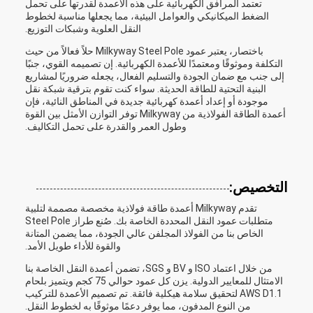
تعتمد المرافق الكهربائية على هذه الأعمدة لقدرتها على تحمل
الضغط الميكانيكي والعوامل البيئية، مما يجعلها مناسبة لخطوط
النقل العلوية وشبكات التوزيع.
باختصار، يعتبر عمود Milkyway Steel Pole حلاً فعالاً من حيث
التكلفة وموثوقًا ومعتمدًا للأعمدة الكهربائية. إن تصميمه القوي، جنبًا
إلى جنب مع ضمان الجودة والتسليم الفعال، يجعله ضروريًا لمشاريع
البنية التحتية للطاقة الحديثة. سواء كنت تقوم بترقية شبكة نقل
موجودة أو إعداد أعمدة كهربائية جديدة في المناطق النائية، فإن
أعمدة الطاقة الفولاذية من Milkyway توفر التوازن الأمثل بين القوة
وطول العمر والقدرة على تحمل التكاليف.
التخصيص:
تقدم Milkyway أعمدة طاقة فولاذية مخصصة مصممة لتلبية
متطلبات عمود النقل المحددة الخاصة بك. صُنع طراز Steel Pole
الخاص بنا من الفولاذ المجلفن عالي الجودة، مما يضمن المتانة
والقوة للأداء طويل الأمد.
من خلال اعتماد ISO و BV و SGS، تضمن أعمدة النقل الخاصة بنا
الامتثال للمعايير الدولية. يزن كل عمود حوالي 75 كجم ويتميز بلحام
AWS D1.1 لتحقيق سلامة هيكلية فائقة. تم تصميم الأعمدة للتركيب
من النوع المدفون، مما يوفر دعمًا موثوقًا به لخطوط النقل.