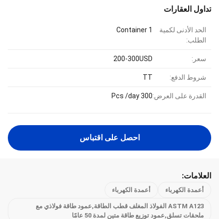
تداول العقارات
الحد الأدنى لكمية
1 Container
الطلب:
سعر:
200-300USD
شروط الدفع:
TT
القدرة على العرض:
300 Pcs /day
احصل على اقتباس
العلامات:
أعمدة الكهرباء
أعمدة الكهرباء
ASTM A123 الفولاذ المغلف قطب الطاقة,عمود طاقة فولاذي مع
ملحقات تسلق,عمود توزيع طاقة متين لمدة 50 عامًا