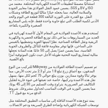
استثنائيًا مصممًا لتطبيقات الأعمدة الكهربائية المختلفة. معتمد من
ISO و BV و SGS، يضمن عمود النقل الفولاذي هذا معايير الجودة
والسلامة العالية، مما يجعله خيارًا مثاليًا لتوزيع الطاقة وشبكات
النقل. مع القدرة على التوريد البالغة 300 قطعة في اليوم والحد
الأدنى لكمية الطلب التي تبلغ حاوية واحدة فقط، فإنه يلبي المشاريع
الصغيرة والكبيرة بكفاءة.
تُستخدم هذه الأعمدة الفولاذية في المقام الأول كأعمدة كهربائية في
العديد من السيناريوهات بما في ذلك توزيع الطاقة الحضرية والكهربة
الريفية ونقل الطاقة الصناعية. نظرًا لبنيتها القوية وتشطيبها بالغمس
على الساخن، فإنها توفر مقاومة فائقة للتآكل والظروف الجوية
القاسية، مما يضمن عمرًا يصل إلى 50 عامًا. هذه المتانة تجعلها
مثالية لمشاريع البنية التحتية طويلة الأجل حيث تكون الموثوقية أمرًا
بالغ الأهمية.
تم تصميم أعمدة الطاقة الفولاذية من Milkyway للتركيب من النوع
المدفون، مع أعماق زرع تبلغ 1.8 متر أو 2.3 متر تحت الأرض، مما
يوفر ثباتًا وقوة ممتازين. بوزن يبلغ حوالي 75 كجم لكل منها، يسهل
نقل هذه الأعمدة وتركيبها، خاصة عند تعبئتها في عبوة عارية لتقليل
التكاليف غير الضرورية. يتراوح وقت التسليم من 30 إلى 45 يومًا،
مما يضمن التوريد في الوقت المناسب لجداول مشروعك. شروط
الدفع مرنة مع قبول TT.
يمتد تنوع هذه الأعمدة الناقلة إلى مناسبات التطبيق المختلفة مثل
توسعات الشبكة الكهربائية وإضاءة الطرق السريعة ودعم الاتصالات.