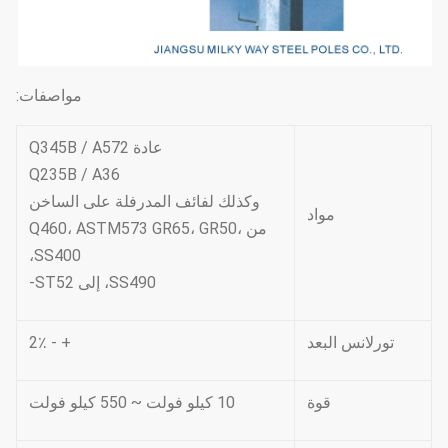
مواصفات:
عادة Q345B / A572
Q235B / A36
وكذلك لفائف المدرفلة على الساخن
مواد
من Q460، ASTM573 GR65، GR50،
SS400،
SS490، إلى ST52-
تورلانس البعد
+ - 2٪
قوة
10 كيلو فولت ~ 550 كيلو فولت