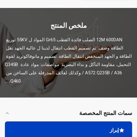
ملخص المنتج
12M 600DAN الصلب فائدة القطب Gr65 المواد ل 55KV توزيع 
الطاقة وصف: تم تصميم القطب انتقال لدينا ل عالية الجهد نقل 
الطاقة و الجهد المنخفض انتقال الطاقة. تصميم و مانوفاكوتريد لقوة 
التحمل، مقاومة التآكل و نداء البصرية. مواصفات: مواد عادة Q345B 
/ A572 Q235B / A36 وكذلك لفائف المدرفلة على الساخن من 
Q460، ...
سمات المنتج المخصصة
إبراز