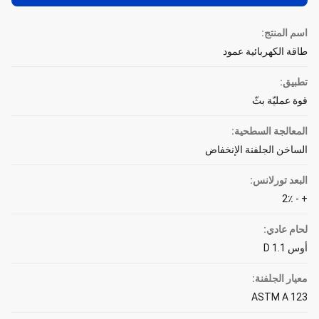
اسم المنتج:
طاقة الكهربائية عمود
تطبيق:
قوة عمليّة بثّ
المعالجة السطحية:
الساخن الجلفنة الإنخفاض
البعد تورلانس:
+ - 2٪
لحام عادي:
أوس D 1.1
معيار الجلفنة:
ASTM A 123