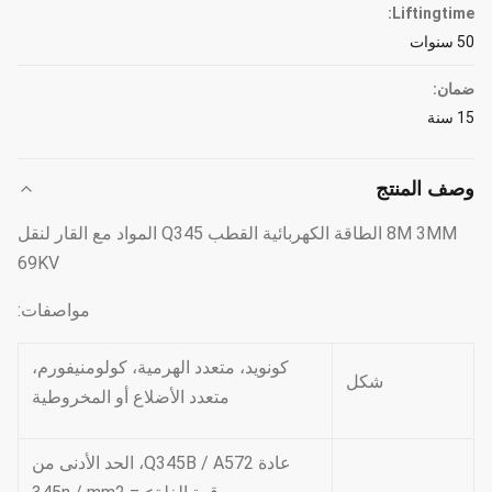
Liftingtime:
50 سنوات
ضمان:
15 سنة
وصف المنتج
8M 3MM الطاقة الكهربائية القطب Q345 المواد مع القار لنقل
69KV
مواصفات:
كونويد، متعدد الهرمية، كولومنيفورم،
شكل
متعدد الأضلاع أو المخروطية
عادة Q345B / A572، الحد الأدنى من