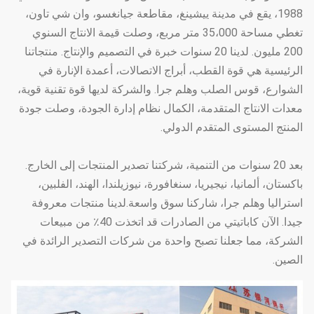
1988، يقع في مدينة ييشينغ، مقاطعة جيانغسو، وان شي تاون،
تغطي مساحة 35،000 متر مربع، وصلت قيمة الانتاج السنوي
200 مليون. لدينا 20 سنوات خبرة في التصميم والإنتاج. منتجاتنا
الرئيسية هي قوة القطب، أبراج الاتصالات، أعمدة الإنارة في
الشوارع، قوس الصلب وهلم جرا. والشركة لديها قوة تقنية قوية،
معدات الانتاج المتقدمة، الكمال نظام إدارة الجودة، وصلت جودة
المنتج المستوى المتقدم الدولي.
بعد 20 سنوات من التنمية، شركتنا تصدير المنتجات إلى الخارج.
باكستان، ألمانيا، نيجيريا، سنغافورة، نيوزيلندا، الهند، الفلبين،
استراليا وهلم جرا، شاركنا سوق واسعة.لدينا منتجات معروفة
جيدا. الآن كاباتيتي من الصادرات قد اتخذت 40٪ من مبيعات
الشركة، مما جعلنا تصبح واحدة من شركات التصدير الرائدة في
الصين.