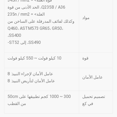
قوة الغلة> = 345n / mm2
Q235B / A36، الحد الأدنى من قوة
الغلة> = 235n / mm2
مواد
وكذلك لفائف المدرفلة على الساخن من
Q460، ASTM573 GR65، GR50،
SS400،
SS490، إلى ST52-
قوة
10 كيلو فولت ~ 550 كيلو فولت
عامل الأمان لإجراء النبيذ: 8
عامل الأمان
عامل الأمان لتأريض النبيذ: 8
تصميم تحميل
300 ~ 1000 كجم تطبيقها على 50cm
في كغ
من القطب