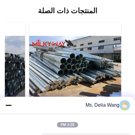
المنتجات ذات الصلة
Ms. Delia Wang
VIDEO
VIDEO
11.9 متر 940دان أعمدة كهرباء فولاذية
3:28 PM
مجلفنة بسماكة 2.5 ملم - 16 ملم لنقل
 Line with
الطاقة الكهربائية طويل الأمد
/Hour and