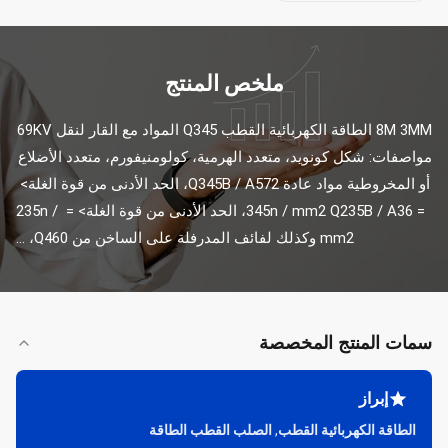
ملخص المنتج
8M 3MM الطاقة الكهربائية القطب Q345 المواد مع القار لنقل 69KV 
مواصفات: شكل كونويد، متعدد الهرمية، كولومنيفورم، متعدد الأضلاع 
أو المخروطية مواد عادة Q345B / A572، الحد الأدنى من قوة الغلة> 
= 345n / mm2 Q235B / A36، الحد الأدنى من قوة الغلة> = 235n / 
mm2 وكذلك لفائف المدرفلة على الساخن من Q460، ...
سمات المنتج المخصصة
إبراز
الطاقة الكهربائية القطب
,
الصلب القطب الطاقة