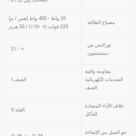
SS490، إلى ST52-
20 واط - 400 واط (هس / م)
مصباح الطاقة
220 فولت (+ -10٪) / 50 هرتز
تورلانس من
+ - 2٪
ديمنستيون
مقاومة واقية
الصدمات الكهربائية
الصف Ⅰ
الصف
غلاف الأداء المضادة
الفئة Ⅱ
للتآكل
جو العمل من الإضاءة