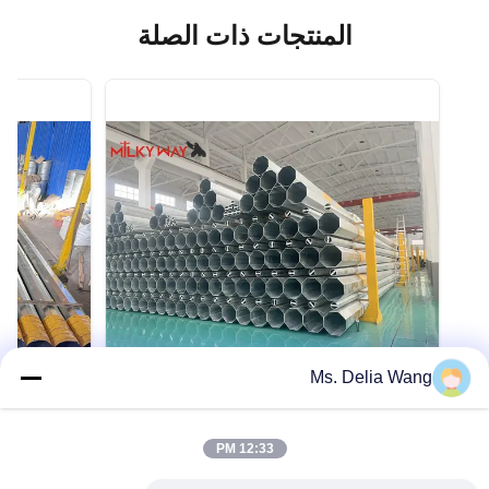
المنتجات ذات الصلة
Ms. Delia Wang
VIDEO
VIDEO
10m 400dan 9m 200dan safety factor
12:33 PM
stribution
1.5 Mauritania Power Distribution
or Various
steel pole