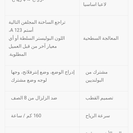
-35 ℃ ~ + 45 ℃
لاعبا اساسيا
تراجع الساخنة المجلفن التالية
أستم A 123،
المعالجة السطحية
اللون البوليستر السلطة أو أي
معيار آخر من قبل العميل
المطلوبة.
مشترك من
إدراج الوضع، وضع إنترفلانج، وجها
البولنديين
لوجه وضع مشترك
تصميم القطب
ضد الزلزال من 8 الصف
سرعة الرياح
160 كم / ساعة