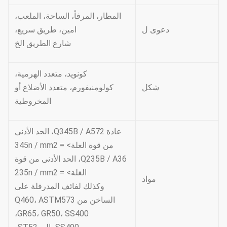
المطار، المرفأ، الساحة، الملعب،
دعوى ل
امين، طريق سريع،
شارع الطريق الخ
كونويد، متعدد الهرمية،
شكل
كولومنيفورم، متعدد الأضلاع أو
المخروطية
عادة Q345B / A572، الحد الأدنى
من قوة الغلة> = 345n / mm2
Q235B / A36، الحد الأدنى من قوة
الغلة> = 235n / mm2
مواد
وكذلك لفائف المدرفلة على
الساخن من Q460، ASTM573
GR65، GR50، SS400،